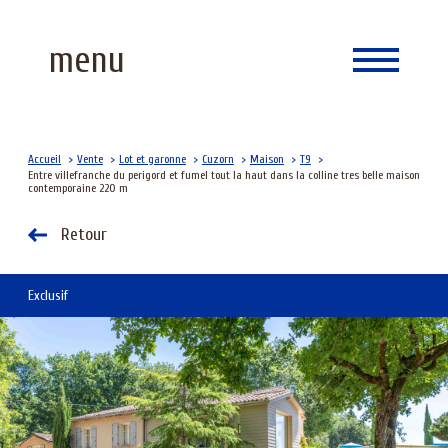
Accueil
menu
Langue
0
fr
Accueil
Vente
Lot et garonne
Cuzorn
Maison
T9
Entre villefranche du perigord et fumel tout la haut dans la colline tres belle maison
contemporaine 220 m
Retour
Exclusif