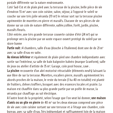
postale différente sur la nature environnante.
Coté Sud-Est et de plain pied avec la terrasse de la piscine, belle pièce de vie
d'environ 55 m² avec son coin cuisine, salon, séjour, à l'opposé le soleil se
couche sur une très jolie véranda (19 m²) le retour sort sur la terrasse piscine
agrémentée de murettes en pierre et massifs. Chacune de ses pièces de vie
donne sur un coin de nature différente, vallée,colline, forêt, jardin, piscine,
massifs fleuris.
Côté entrée, une très grande terrasse couverte cuisine d'été (24 m²) qui se
prolonge vers la piscine par un vaste espace ouvert protégé du soleil par un
store banne
Partie nuit :
4 chambres, salle d'eau (douche à l'italienne) dont une de de 23 m²
avec sa salle d'eau en suite.
Au niveau inférieur
et également de plain-pied une chambre indépendante avec
sortie sur l'extérieur, sa salle de bain baignoire balnéo (marque Granform), salle
de jeux ou atelier d'artiste de 35 m². Garage, coin pool house, cave .
La piscine
recouverte d'un abri motorisé rétractable (éléments neufs) laissant la
vue libre de sur la terrasse. Murettes, escaliers pierre, massifs agrémentent les
abords proches de la maison, le reste du terrain (1 ha 40 en totalité) est planté
de fruitiers, chênes truffiers, bosquet avec des essences locales et prairie. La
maison est chauffée dans sa plus grande partie par un poêle de masse, la
véranda par chauffage au sol électrique.
A l'autre bout de la proprieté, selon l'usage que l'on veut lui donner,
une maison
d'amis ou un gite en pierre
de 40 m² sur les deux niveaux comprend une pièce
de vie avec coin cuisine sortant sur une terrasse et à l'étage une chambre, coin
bureau, avec sa salle d'eau. Très indépendant et suffisamment loin de la maison