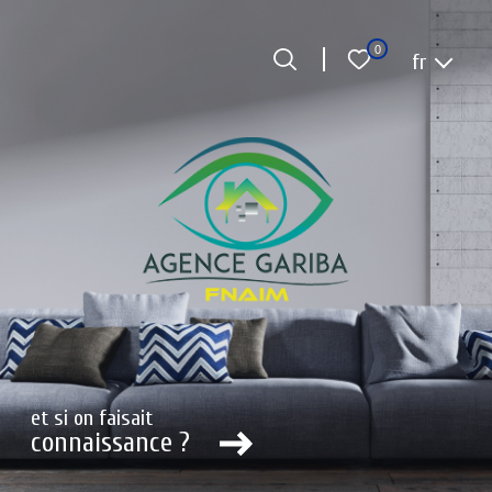
Accueil
Langue
0
fr
Langue
0
fr
et si on faisait
connaissance ?