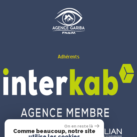
Adhérents
On en reste là
Comme beaucoup, notre site
utilise les cookies