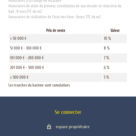
Honoraires à la charge du locataire :
Honoraires de visite du preneur, constitution de son dossier et rédaction du
bail : 8 euro;TTC du m2
Honoraires de réalisation de l'état des lieux : 3euro; TTC du m2
Prix de vente
Valeur
<
50 000 €
10 %
51 000 € - 100 000 €
8 %
101 000 € - 200 000 €
7 %
201 000 € - 500 000 €
6 %
>
500 000 €
5 %
Les tranches du barème sont cumulatives
Se connecter
espace propriétaire