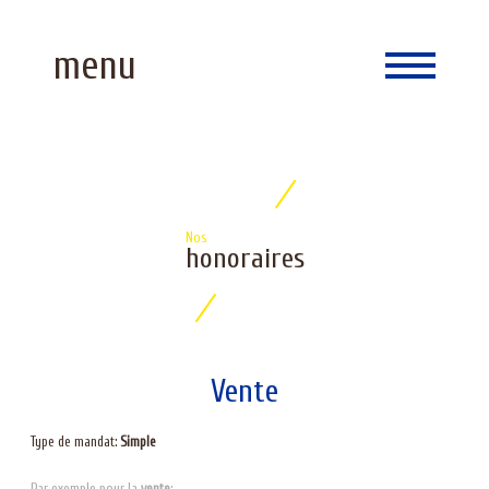
Accueil
menu
Langue
0
fr
Nos
honoraires
Vente
Type de mandat:
Simple
Par exemple pour la
vente
: