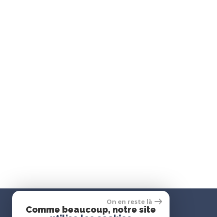
Se connecter
espace propriétaire
On en reste là
Comme beaucoup, notre site