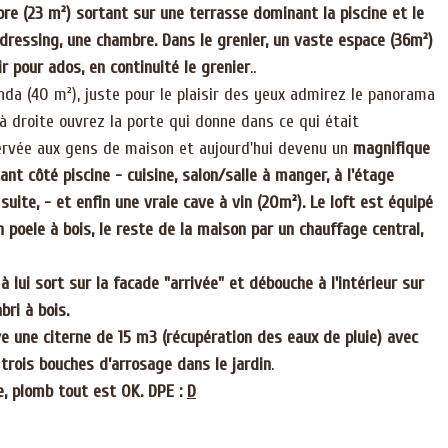
re (23 m²) sortant sur une terrasse dominant la piscine et le
c dressing, une chambre. Dans le grenier, un vaste espace (36m²)
 pour ados, en continuité le grenier
..
da (40 m²), juste pour le plaisir des yeux admirez le panorama
t à droite ouvrez la porte qui donne dans ce qui était
ervée aux gens de maison et aujourd'hui devenu un
magnifique
ant côté piscine - cuisine, salon/salle à manger, à l'étage
uite, - et enfin une vraie cave à vin (20m²). Le loft est équipé
n poele à bois, le reste de la maison par un chauffage central,
 lui sort sur la facade "arrivée" et débouche à l'intérieur sur
bri à bois.
e une citerne de 15 m3 (récupération des eaux de pluie) avec
rois bouches d’arrosage dans le jardin
.
te, plomb tout est OK. DPE :
D