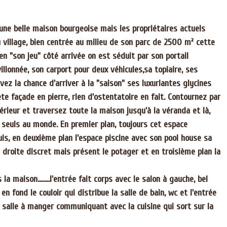
 une belle maison bourgeoise mais les propriétaires actuels
du village, bien centrée au milieu de son parc de 2500 m² cette
en "son jeu" côté arrivée on est séduit par son portail
avillonnée, son carport pour deux véhicules,sa topiaire, ses
vez la chance d'arriver à la "saison" ses luxuriantes glycines
ète façade en pierre, rien d'ostentatoire en fait. Contournez par
térieur et traversez toute la maison jusqu'à la véranda et là,
s, seuls au monde. En premier plan, toujours cet espace
uis, en deuxième plan l'espace piscine avec son pool house sa
à droite discret mais présent le potager et en troisième plan la
a maison........l'entrée fait corps avec le salon à gauche, bel
en fond le couloir qui distribue la salle de bain, wc et l'entrée
a salle à manger communiquant avec la cuisine qui sort sur la